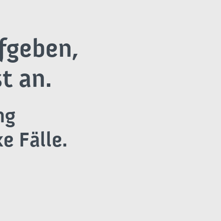
fgeben,
t an.
ng
e Fälle.